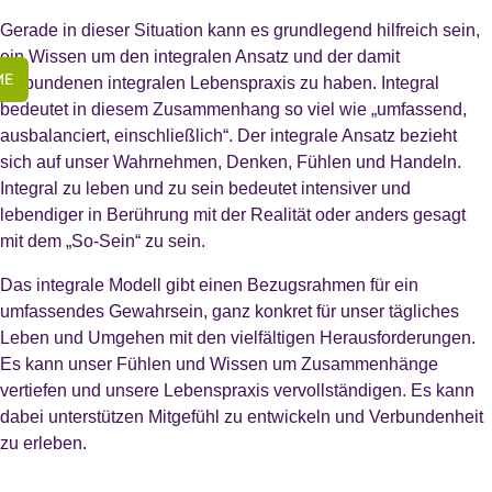
Termine
Termine
Gerade in dieser Situation kann es grundlegend hilfreich sein,
">
">
ein Wissen um den integralen Ansatz und der damit
Wochenübersicht Yogakurse
Aufstellungs-Seminar
ME
verbundenen integralen Lebenspraxis zu haben. Integral
bedeutet in diesem Zusammenhang so viel wie „umfassend,
Seminare
ausbalanciert, einschließlich“. Der integrale Ansatz bezieht
sich auf unser Wahrnehmen, Denken, Fühlen und Handeln.
Neuigkeiten Blog
Integral zu leben und zu sein bedeutet intensiver und
lebendiger in Berührung mit der Realität oder anders gesagt
">
Ausbildung
mit dem „So-Sein“ zu sein.
Yogalehrausbildung
BDY/EYU
Das integrale Modell gibt einen Bezugsrahmen für ein
umfassendes Gewahrsein, ganz konkret für unser tägliches
Leben und Umgehen mit den vielfältigen Herausforderungen.
Es kann unser Fühlen und Wissen um Zusammenhänge
vertiefen und unsere Lebenspraxis vervollständigen. Es kann
dabei unterstützen Mitgefühl zu entwickeln und Verbundenheit
zu erleben.