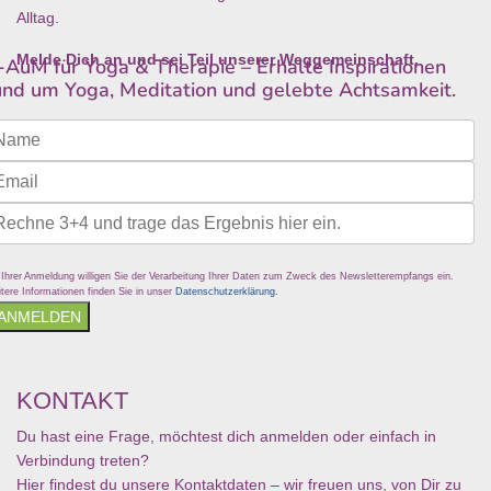
Alltag.
Melde Dich an und sei Teil unserer Weggemeinschaft.
-AuM für Yoga & Therapie – Erhalte Inspirationen
und um Yoga, Meditation und gelebte Achtsamkeit.
 Ihrer Anmeldung willigen Sie der Verarbeitung Ihrer Daten zum Zweck des Newsletterempfangs ein.
tere Informationen finden Sie in unser
Datenschutzerklärung.
ANMELDEN
KONTAKT
Du hast eine Frage, möchtest dich anmelden oder einfach in
Verbindung treten?
Hier findest du unsere Kontaktdaten – wir freuen uns, von Dir zu