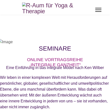
Yoga
Therapie
Über mich
Über mich
Andreas Buhr
Marion Buhr
SEMINARE
Kursübersicht
Angebote und Methoden
ONLINE VORTRAGSREIHE
„INTEGRALE GANZHEIT“
Dynamische Yogapraxis
Systemische Beratung und
Eine Einführung in das integrale Model nach Ken Wilber
Gesprächstherapie
Wir leben in einer komplexen Welt mit Herausforderungen auf
Ruhige achtsame
persönlicher, globaler, gesellschaftlicher und umweltpolitischer
Yogapraxis
Achtsamkeitsbasierte
Ebene, die uns manchmal überfordern kann. Was dabei oft
Körperpsychotherapie
">
übersehen wird: Mit der äußeren Entwicklung wächst auch
eine innere Entwicklung in jedem von uns – sie ist vorhanden,
Yoga für Fortgeschrittene
Aufstellungsarbeit (PSA)
aber nicht immer zugänglich.